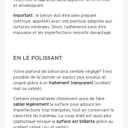
Toutefois, le
noir
peut aussi apporter un effet chic
et enveloppant.
Important :
le béton doit être bien préparé
(nettoyé, apprêté) avec une peinture adaptée aux
surfaces minérales. Sinon, l’adhérence peut être
mauvaise et les imperfections ressortir davantage.
EN LE POLISSANT
Votre plafond de béton brut semble négligé? Il est
possible de lui donner un aspect plus luxueux et
soigné grâce à un
traitement transparent
(scellant
mat ou satiné).
Certains propriétaires choisissent aussi de faire
sabler légèrement
la surface pour adoucir les
imperfections trop marquées, tout en conservant le
caractère du matériau. Le coup d’œil est aussi plus
sophistiqué lorsque la
surface est brillante
grâce au
scellant satiné (ou un vernis).