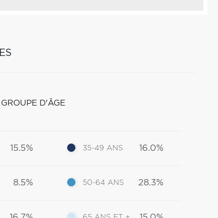
ES
 GROUPE D'ÂGE
15.5%
16.0%
35-49 ANS
8.5%
28.3%
50-64 ANS
16.7%
15.0%
65 ANS ET +