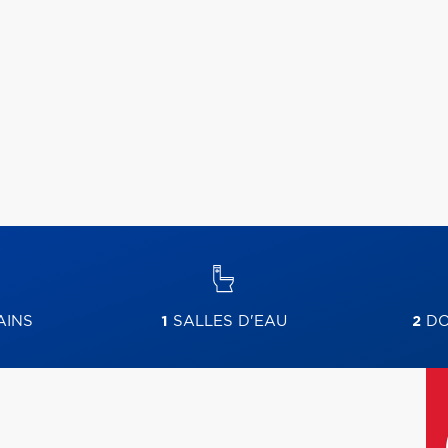
AINS
1
SALLES D'EAU
2
DO