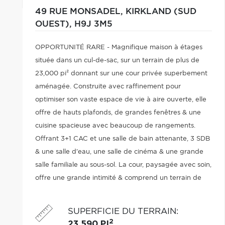
49 RUE MONSADEL,
KIRKLAND (SUD
OUEST),
H9J 3M5
OPPORTUNITÉ RARE - Magnifique maison à étages
située dans un cul-de-sac, sur un terrain de plus de
23,000 pi² donnant sur une cour privée superbement
aménagée. Construite avec raffinement pour
optimiser son vaste espace de vie à aire ouverte, elle
offre de hauts plafonds, de grandes fenêtres & une
cuisine spacieuse avec beaucoup de rangements.
Offrant 3+1 CAC et une salle de bain attenante, 3 SDB
& une salle d'eau, une salle de cinéma & une grande
salle familiale au sous-sol. La cour, paysagée avec soin,
offre une grande intimité & comprend un terrain de
basketball, un spa & une grande piscine chauffée en
béton et système au sel.
SUPERFICIE DU TERRAIN
:
2
23 590 PI